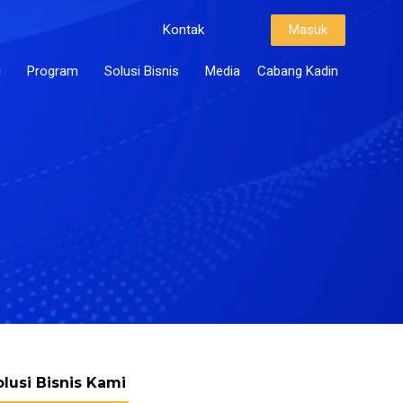
Kontak
Masuk
i
Program
Solusi Bisnis
Media
Cabang Kadin
olusi Bisnis Kami