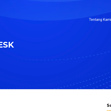
Tentang Kam
ESK
S