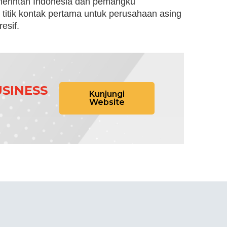
erintah Indonesia dan pemangku
 titik kontak pertama untuk perusahaan asing
esif.
SINESS
Kunjungi
Website